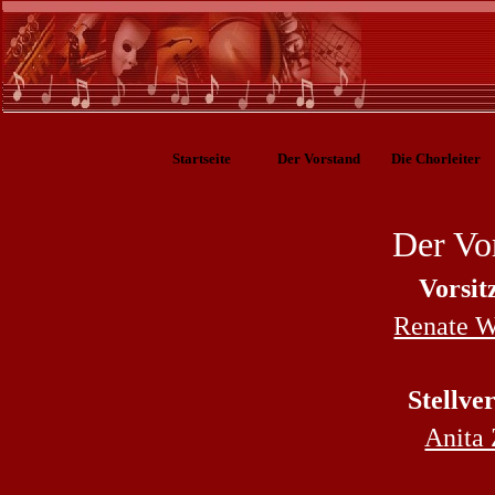
Startseite
Der Vorstand
Die Chorleiter
Der Vo
Vorsit
Renate 
Stellve
Anita