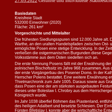
27.05.2022
Geführte und individuelle Stadtbesich
Basisdaten
Kreisfreie Stadt
532000 Einwohner (2020)
Fläche: 261 km²
Vorgeschichte und Mittelalter
Die frühesten Siedlungsspuren sind 12.000 Jahre alt. D
Warthe, an den uralten Handelspfaden zwischen Ost- 
ermöglichte Posen eine stetige Entwicklung. In der Ze
verließen die ostgermanischen Burgunden diese Gege
Volksstämme aus dem Osten siedelten sich an.
Die erste Nennung Posens fällt mit der Erwähnung der 
polnischen Bischofssitz im Jahre 968 zusammen. Aus d
der erste Vorgängerbau des Posener Doms. In der Kath
Herrscher Polens bestattet. Eine weitere Erwähnung erf
Thietmarchronik zum Jahr 1005. Daraus sowie aus Gra
dass Posen eine der am stärksten ausgebauten Festung
dieses unter Bolesław I. Chrobry aus dem Herrscherge
Königreich wurde.
Im Jahr 1038 überfiel Böhmen das Piastenland, entführ
des heiligen Adalbert und besetzte Schlesien. Der Ein
Fürsten Břetislav I. konnte aber die wirtschaftliche E